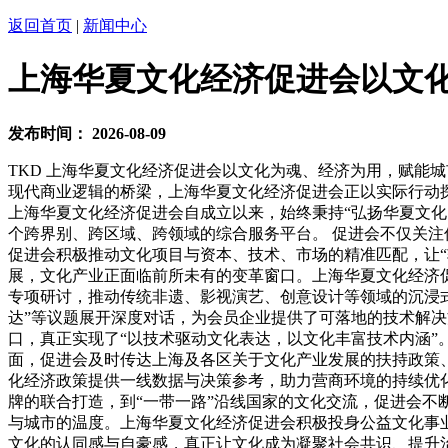
返回首页
|
新闻中心
上海华夏文化经济促进会以文
发布时间：
2026-08-09
TKD 上海华夏文化经济促进会以文化为魂、经济为用，赋能
现代商业逻辑的桥梁，上海华夏文化经济促进会正以实际行动探
上海华夏文化经济促进会自成立以来，始终秉持“弘扬华夏文
个跨界别、跨区域、跨领域的综合服务平台。 促进会不仅关
促进会积极推动文化项目与资本、技术、市场的精准匹配，让“
展，文化产业正面临前所未有的变革窗口。上海华夏文化经济促
专项研讨，推动传统非遗、影视演艺、创意设计等领域的沉浸式体
达”等议题展开深度对话，为会员企业提供了可落地的技术解
口，真正实现了“以技术驱动文化表达，以文化丰富技术内涵”
面，促进会及时传达上海及各区关于文化产业发展的扶持政策
化经济政策提供一线数据与决策参考，助力营商环境的持续优化
牌的联合打造，到“一带一路”沿线国家的文化交流，促进会不
与城市的温度。上海华夏文化经济促进会积极投身公益文化事业
文化的认同感与自豪感，真正让文化成为凝聚社会共识、提升治