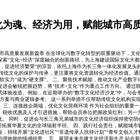
化为魂、经济为用，赋能城市高
城市高质量发展新篇章 在全球化与数字化转型的双重驱动下，文
索“文化+经济”深度融合的创新路径，为上海建设国际文化大都
化，促进经济繁荣”的宗旨，依托上海作为长三角一体化发展龙头
注传统文化的保护与传承，更注重将文化资源转化为经济价值。通
软实力”成为“硬支撑”。 二、聚焦技术赋能，推动文化产业数字
进会敏锐把握趋势，将“技术+文化”作为重点工作方向。 通过
验改造。例如，在近期举办的“数字文化经济沙龙”中，与会专家围
决方案与商业逻辑参考。 这一系列举措不仅帮助传统文化机构实
。 三、连接政企两端，优化文化营商环境 作为社会组织的重要
、税收优惠及人才引进措施，帮助会员单位把握政策红利；另一
。 同时，促进会与长三角兄弟城市的文化经济组织保持密切协
断拓展华夏文化的全球辐射半径。 四、践行社会责任，赋能城市
，持续开展“文化进社区”“非遗传承人扶持计划”“青年文创人
理效能的情感纽带。 五、展望未来共建文化经济新生态 站在新