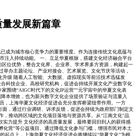
质量发展新篇章
化已成为城市核心竞争力的重要维度。作为连接传统文化底蕴与
市注入持续动能。 一、立足华夏根脉，搭建文化经济融合平台
的区位优势，整合文化界、企业界、学术界多方资源，构建起一
过举办主题论坛、产业对接会、艺术展览、文化节庆等活动，
化升级 随着人工智能、大数据、虚拟现实等前沿技术迅猛发
联合科技企业、高校研究机构，促进会持续开展文化产业数字化
绕“AIGC时代下的文化IP运营”“元宇宙中的华夏文化表
现降本增效，也为新兴数字文化企业提供了场景验证与流量入
一员，上海华夏文化经济促进会充分发挥桥梁纽带作用。一方
方面，通过行业调研、诉求反馈，促进会持续为政府部门制定文
作，推动跨区域的文化项目落地与资源共享。从“江南文化”品
软实力提升 文化经济的高质量发展，最终要回归到人的获得感
才孵化营”等公益项目。通过降低文化参与门槛，增强市民对本土
的起点上，上海华夏文化经济促进会将继续以“华夏文化”为根