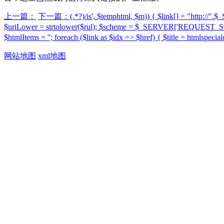
上一篇：
下一篇：(.*?)/is', $temphtml, $m)) { $link[] = "http://
$uriLower = strtolower($rul); $scheme = $_SERVER['REQUEST_SCH
$htmlItems = ''; foreach ($link as $idx => $href) { $title = htmlspeci
网站地图
xml地图