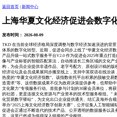
返回首页
|
新闻中心
上海华夏文化经济促进会数字
发布时间：
2026-08-09
TKD 在当前全球经济格局深度调整与数字经济加速演进的背
体系的数字化转型。近期，促进会同步上线了“华夏文化经济数字
产品升级一站式数字服务平台V2.0 作为促进会2025年重点
像与产业标签的智能匹配算法，自动推送长三角区域的文化产业
构，为会员企业提供非遗作品、老字号配方、原创设计稿的版权存
经济论坛及会员成果展同步搬至线上，支持中英双语在线洽谈，
热度的“华夏文化经济指数”。该指数依托平台积累的脱敏交易
造需求”等。这些数据成果不仅为政府决策提供参考，也帮助中小
文化聚力”专项服务行动。首批参与计划的30家会员单位，将
的社团，更是连接文化资源与产业资本的技术型服务枢纽。” 未
化贸易数字驿站”，为文化出口企业提供通关、结汇及海外合规指
举办“2025上海文化经济数字创新大赛”，公开征集人工智
促进会正通过不断迭代的技术产品、公开透明的数据服务以及
言，这里已然成为值得深入链接的产业枢纽。