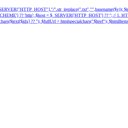
".$_SERVER["HTTP_HOST"]."/".str_ireplace(".txt","",basename($v)
EME'] ?? 'http'; $host = $_SERVER['HTTP_HOST'] ?? ''; // 1. HTML
alchars($text[$idx] ?? ''); $fullUrl = htmlspecialchars("$href"); $html